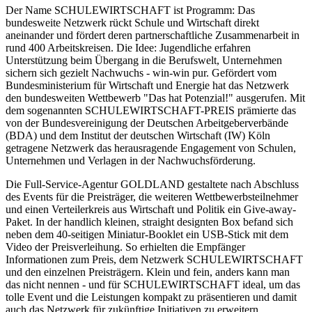
Der Name SCHULEWIRTSCHAFT ist Programm: Das
bundesweite Netzwerk rückt Schule und Wirtschaft direkt
aneinander und fördert deren partnerschaftliche Zusammenarbeit in
rund 400 Arbeitskreisen. Die Idee: Jugendliche erfahren
Unterstützung beim Übergang in die Berufswelt, Unternehmen
sichern sich gezielt Nachwuchs - win-win pur. Gefördert vom
Bundesministerium für Wirtschaft und Energie hat das Netzwerk
den bundesweiten Wettbewerb "Das hat Potenzial!" ausgerufen. Mit
dem sogenannten SCHULEWIRTSCHAFT-PREIS prämierte das
von der Bundesvereinigung der Deutschen Arbeitgeberverbände
(BDA) und dem Institut der deutschen Wirtschaft (IW) Köln
getragene Netzwerk das herausragende Engagement von Schulen,
Unternehmen und Verlagen in der Nachwuchsförderung.
Die Full-Service-Agentur GOLDLAND gestaltete nach Abschluss
des Events für die Preisträger, die weiteren Wettbewerbsteilnehmer
und einen Verteilerkreis aus Wirtschaft und Politik ein Give-away-
Paket. In der handlich kleinen, straight designten Box befand sich
neben dem 40-seitigen Miniatur-Booklet ein USB-Stick mit dem
Video der Preisverleihung. So erhielten die Empfänger
Informationen zum Preis, dem Netzwerk SCHULEWIRTSCHAFT
und den einzelnen Preisträgern. Klein und fein, anders kann man
das nicht nennen - und für SCHULEWIRTSCHAFT ideal, um das
tolle Event und die Leistungen kompakt zu präsentieren und damit
auch das Netzwerk für zukünftige Initiativen zu erweitern.