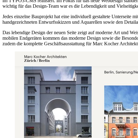
im TYPO3-CMS realisiert. Im Fokus für das neue Webdesign standen di
wichtig für das Design-Team war es die Lebendigkeit und Vielseitigk
Jedes einzelne Bauprojekt hat eine individuell gestaltete Unterseit
handgezeichneten Entwurfsskizzen und Aquarellen sowie den Detailau
Das lebendige Design der neuen Seite zeigt auf moderne Art und Weis
mobilen Endgeräten kommen das moderne Design sowie die Besonde
zudem die komplette Geschäftsausstattung für Marc Kocher Architekt