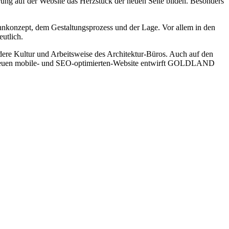
ung auf der Website das Herzstück der neuen Seite bilden. Besonders
ohnkonzept, dem Gestaltungsprozess und der Lage. Vor allem in den
utlich.
dere Kultur und Arbeitsweise des Architektur-Büros. Auch auf den
r neuen mobile- und SEO-optimierten-Website entwirft GOLDLAND