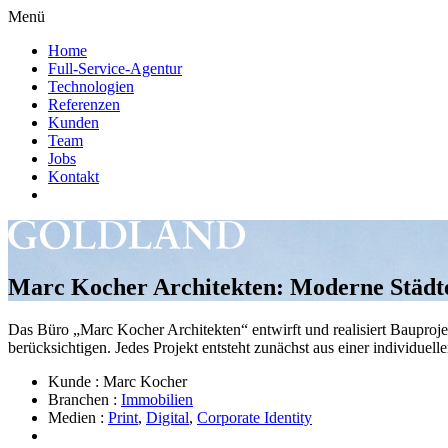
Menü
Home
Full-Service-Agentur
Technologien
Referenzen
Kunden
Team
Jobs
Kontakt
Marc Kocher Architekten: Moderne Städteb
Das Büro „Marc Kocher Architekten“ entwirft und realisiert Bauprojek
berücksichtigen. Jedes Projekt entsteht zunächst aus einer individue
Kunde :
Marc Kocher
Branchen :
Immobilien
Medien :
Print
,
Digital
,
Corporate Identity