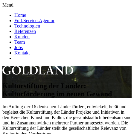
Menü
Home
Full-Service-Agentur
Technologien
Referenzen
Kunden
Team
Jobs
Kontakt
Kulturstiftung der Länder:
Kulturförderung im neuen Gewand
Im Auftrag der 16 deutschen Länder fördert, entwickelt, berät und
begleitet die Kulturstiftung der Länder Projekte und Initiativen in
den Bereichen Kunst und Kultur, die gesamtstaatlich bedeutsam sind
und im Zusammenwirken mehrerer Partner umgesetzt werden. Die
Kulturstiftung der Länder stellt die gesellschaftliche Relevanz von
Kultur in den Vordergrund.