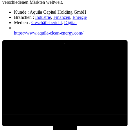
verschiedenen Märkten weltweit.
Kunde :
Aquila Capital Holding GmbH
Branchen :
Industrie
,
Finanzen
,
Energie
Medien :
Geschäftsbericht
,
Digital
https://www.aquila-clean-energy.com/